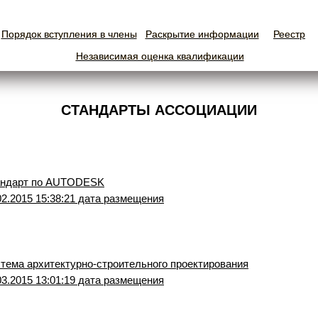
Порядок вступления в члены
Порядок вступления в члены
Раскрытие информации
Раскрытие информации
Реестр
Реестр
Независимая оценка квалификации
Независимая оценка квалификации
СТАНДАРТЫ АССОЦИАЦИИ
ндарт по AUTODESK
02.2015 15:38:21 дата размещения
тема архитектурно-строительного проектирования
03.2015 13:01:19 дата размещения