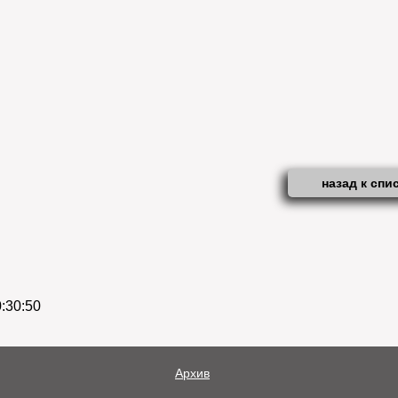
назад к спи
:30:50
Архив