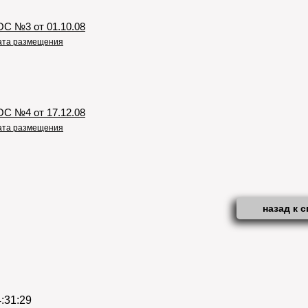
ОС №3 от 01.10.08
дата размещения
ОС №4 от 17.12.08
дата размещения
назад к с
:31:29